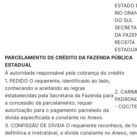
ESTADO 
RIO GRA
DO SUL
SECRETA
DA FAZE
RECEITA
ESTADU
PARCELAMENTO DE CRÉDITO DA FAZENDA PÚBLICA
ESTADUAL
À autoridade responsável pela cobrança do crédito
1. PEDIDO O requerente, identificado ao lado,
conhecendo e aceitando as regras
2. CARI
estabelecidas pela Secretaria da Fazenda para
PADRON
a concessão de parcelamento, requer
- CGC/T
autorização para o pagamento parcelado da
dívida especificada e constante no Anexo.
3. CONFISSÃO DE DÍVIDA O requerente reconhece, de f
definitiva e irretratável, a dívida constante no Anexo, re