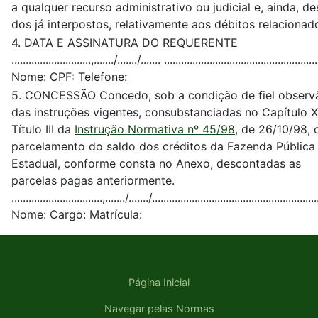
a qualquer recurso administrativo ou judicial e, ainda, de
dos já interpostos, relativamente aos débitos relacionad
4. DATA E ASSINATURA DO REQUERENTE
............................,......./......./....... ......................................................
Nome: CPF: Telefone:
5. CONCESSÃO Concedo, sob a condição de fiel observ
das instruções vigentes, consubstanciadas no Capítulo XI
Título III da
Instrução Normativa nº 45/98
, de 26/10/98, 
parcelamento do saldo dos créditos da Fazenda Pública
Estadual, conforme consta no Anexo, descontadas as
parcelas pagas anteriormente.
................................,......./......./..........................................................
Nome: Cargo: Matrícula:
Página Inicial
Navegar pelas Normas