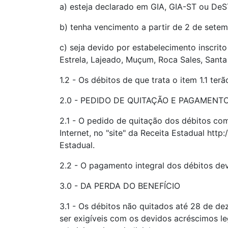
a) esteja declarado em GIA, GIA-ST ou De
b) tenha vencimento a partir de 2 de sete
c) seja devido por estabelecimento inscrit
Estrela, Lajeado, Muçum, Roca Sales, Santa 
1.2 - Os débitos de que trata o item 1.1 t
2.0 - PEDIDO DE QUITAÇÃO E PAGAMENT
2.1 - O pedido de quitação dos débitos com
Internet, no "site" da Receita Estadual htt
Estadual.
2.2 - O pagamento integral dos débitos de
3.0 - DA PERDA DO BENEFÍCIO
3.1 - Os débitos não quitados até 28 de d
ser exigíveis com os devidos acréscimos leg