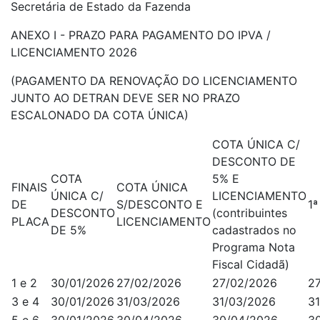
Secretária de Estado da Fazenda
ANEXO I - PRAZO PARA PAGAMENTO DO IPVA /
LICENCIAMENTO 2026
(PAGAMENTO DA RENOVAÇÃO DO LICENCIAMENTO
JUNTO AO DETRAN DEVE SER NO PRAZO
ESCALONADO DA COTA ÚNICA)
COTA ÚNICA C/
DESCONTO DE
COTA
5% E
FINAIS
COTA ÚNICA
ÚNICA C/
LICENCIAMENTO
DE
S/DESCONTO E
1
DESCONTO
(contribuintes
PLACA
LICENCIAMENTO
DE 5%
cadastrados no
Programa Nota
Fiscal Cidadã)
1 e 2
30/01/2026
27/02/2026
27/02/2026
2
3 e 4
30/01/2026
31/03/2026
31/03/2026
3