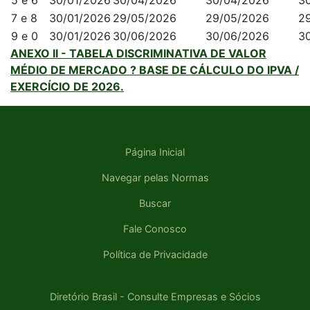
5 e 6
30/01/2026
30/04/2026
30/04/2026
3
7 e 8
30/01/2026
29/05/2026
29/05/2026
2
9 e 0
30/01/2026
30/06/2026
30/06/2026
3
ANEXO II - TABELA DISCRIMINATIVA DE VALOR
MÉDIO DE MERCADO ? BASE DE CÁLCULO DO IPVA /
EXERCÍCIO DE 2026.
Página Inicial
Navegar pelas Normas
Buscar
Fale Conosco
Política de Privacidade
Diretório Brasil - Consulte Empresas e Sócios