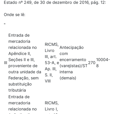
Estado nº 249, de 30 de dezembro de 2016, pág. 12:
Onde se lê:
"
Entrada de
mercadoria
RICMS,
relacionada no
Antecipação
Livro
Apêndice II,
com
III, art.
Seções II e III,
encerramento
10004-
III
53-A, e
270
proveniente de
(varejistas)/ST
8
Ap. III,
outra unidade da
interna
S. II,
Federação, sem
(demais)
VIII
substituição
tributária
Entrada de
mercadoria
RICMS,
relacionada no
Livro I,