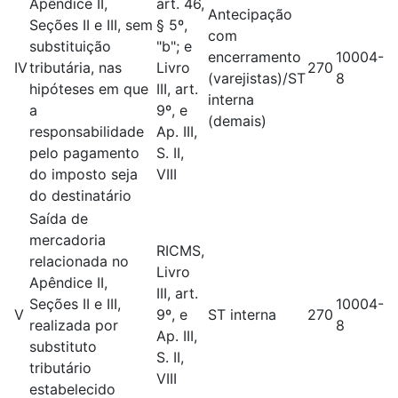
Apêndice II,
art. 46,
Antecipação
Seções II e III, sem
§ 5º,
com
substituição
"b"; e
encerramento
10004-
IV
tributária, nas
Livro
270
(varejistas)/ST
8
hipóteses em que
III, art.
interna
a
9º, e
(demais)
responsabilidade
Ap. III,
pelo pagamento
S. II,
do imposto seja
VIII
do destinatário
Saída de
mercadoria
RICMS,
relacionada no
Livro
Apêndice II,
III, art.
Seções II e III,
10004-
V
9º, e
ST interna
270
realizada por
8
Ap. III,
substituto
S. II,
tributário
VIII
estabelecido