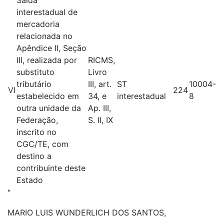
Saída
interestadual de
mercadoria
relacionada no
Apêndice II, Seção
III, realizada por
RICMS,
substituto
Livro
tributário
III, art.
ST
10004-
VI
224
estabelecido em
34, e
interestadual
8
outra unidade da
Ap. III,
Federação,
S. II, IX
inscrito no
CGC/TE, com
destino a
contribuinte deste
Estado
"
MARIO LUIS WUNDERLICH DOS SANTOS,