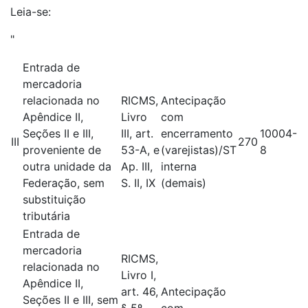
Leia-se:
"
Entrada de
mercadoria
relacionada no
RICMS,
Antecipação
Apêndice II,
Livro
com
Seções II e III,
III, art.
encerramento
10004-
III
270
proveniente de
53-A, e
(varejistas)/ST
8
outra unidade da
Ap. III,
interna
Federação, sem
S. II, IX
(demais)
substituição
tributária
Entrada de
mercadoria
RICMS,
relacionada no
Livro I,
Apêndice II,
art. 46,
Antecipação
Seções II e III, sem