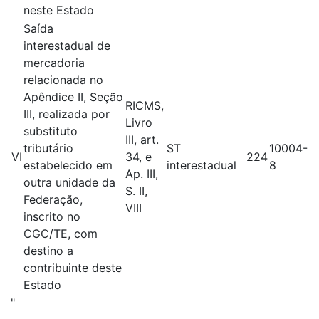
neste Estado
Saída
interestadual de
mercadoria
relacionada no
Apêndice II, Seção
RICMS,
III, realizada por
Livro
substituto
III, art.
tributário
ST
10004-
VI
34, e
224
estabelecido em
interestadual
8
Ap. III,
outra unidade da
S. II,
Federação,
VIII
inscrito no
CGC/TE, com
destino a
contribuinte deste
Estado
"