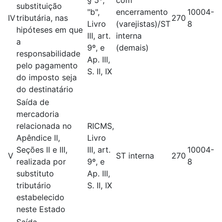
§ 5º,
com
substituição
"b",
encerramento
10004-
IV
tributária, nas
270
Livro
(varejistas)/ST
8
hipóteses em que
III, art.
interna
a
9º, e
(demais)
responsabilidade
Ap. III,
pelo pagamento
S. II, IX
do imposto seja
do destinatário
Saída de
mercadoria
relacionada no
RICMS,
Apêndice II,
Livro
Seções II e III,
III, art.
10004-
V
ST interna
270
realizada por
9º, e
8
substituto
Ap. III,
tributário
S. II, IX
estabelecido
neste Estado