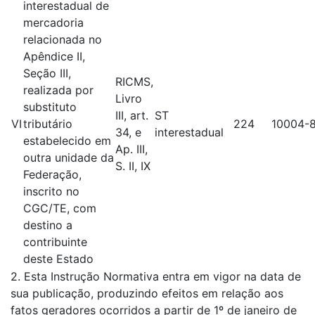
interestadual de
mercadoria
relacionada no
Apêndice II,
Seção III,
RICMS,
realizada por
Livro
substituto
III, art.
ST
VI
tributário
224
10004-
34, e
interestadual
estabelecido em
Ap. III,
outra unidade da
S. II, IX
Federação,
inscrito no
CGC/TE, com
destino a
contribuinte
deste Estado
2. Esta Instrução Normativa entra em vigor na data de
sua publicação, produzindo efeitos em relação aos
fatos geradores ocorridos a partir de 1º de janeiro de