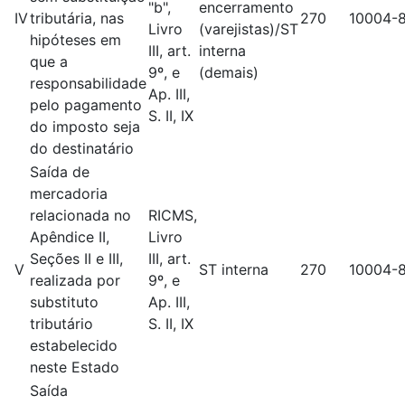
"b",
encerramento
IV
tributária, nas
270
10004-
Livro
(varejistas)/ST
hipóteses em
III, art.
interna
que a
9º, e
(demais)
responsabilidade
Ap. III,
pelo pagamento
S. II, IX
do imposto seja
do destinatário
Saída de
mercadoria
relacionada no
RICMS,
Apêndice II,
Livro
Seções II e III,
III, art.
V
ST interna
270
10004-
realizada por
9º, e
substituto
Ap. III,
tributário
S. II, IX
estabelecido
neste Estado
Saída