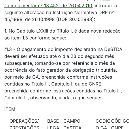
Complementar nº 13.452, de 26.04.2010
, introduz a
seguinte alteração na Instrução Normativa DRP nº
45/1998, de 26.10.1998 (DOE 30.10.1998):
1. No Capítulo LXXIII do Título I, é dada nova redação
ao item 1.3 conforme segue:
"1.3 - O pagamento do imposto declarado na DeSTDA
deverá ser efetuado até o dia 23 do segundo mês
subsequente, tomando-se por referência o mês da
ocorrência do fato gerador da obrigação tributária,
por meio de GA, preenchida conforme instruções
contidas no Título III, Capítulo I, ou de GNRE,
preenchida conforme instruções contidas no Título III,
Capítulo III, observando, ainda, o que segue:
ITEM
OPERAÇÕES/
BASE
CAMPO
CÓDIG
CÓDIG
PRESTAÇÕES
LEGAL
DeSTDA
O GA
GNRE