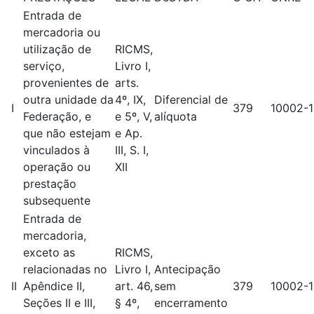
Entrada de
mercadoria ou
utilização de
RICMS,
serviço,
Livro I,
provenientes de
arts.
outra unidade da
4º, IX,
Diferencial de
I
379
10002-1
Federação, e
e 5º, V,
alíquota
que não estejam
e Ap.
vinculados à
III, S. I,
operação ou
XII
prestação
subsequente
Entrada de
mercadoria,
exceto as
RICMS,
relacionadas no
Livro I,
Antecipação
II
Apêndice II,
art. 46,
sem
379
10002-1
Seções II e III,
§ 4º,
encerramento