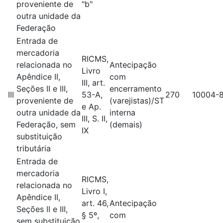
proveniente de
"b"
outra unidade da
Federação
Entrada de
mercadoria
RICMS,
relacionada no
Antecipação
Livro
Apêndice II,
com
III, art.
Seções II e III,
encerramento
III
53-A,
270
10004-
proveniente de
(varejistas)/ST
e Ap.
outra unidade da
interna
III, S. II,
Federação, sem
(demais)
IX
substituição
tributária
Entrada de
mercadoria
RICMS,
relacionada no
Livro I,
Apêndice II,
art. 46,
Antecipação
Seções II e III,
§ 5º,
com
sem substituição