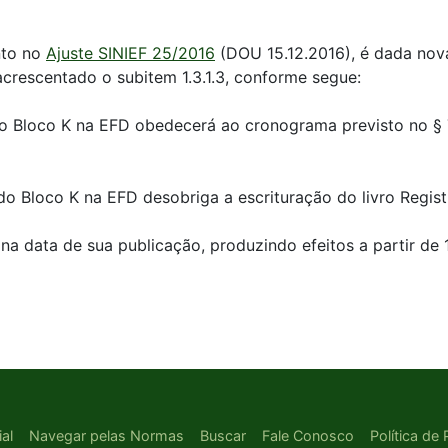
nto no
Ajuste SINIEF 25/2016
(DOU 15.12.2016), é dada nova
ca acrescentado o subitem 1.3.1.3, conforme segue:
 do Bloco K na EFD obedecerá ao cronograma previsto no § 7
 do Bloco K na EFD desobriga a escrituração do livro Regis
na data de sua publicação, produzindo efeitos a partir de 1
ial
Navegar pelas Normas
Buscar
Fale Conosco
Política de