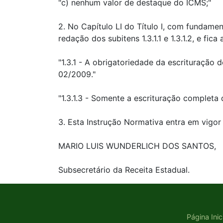
"c) nenhum valor de destaque do ICMS;"
2. No Capítulo LI do Título I, com fundame
redação dos subitens 1.3.1.1 e 1.3.1.2, e fi
"1.3.1 - A obrigatoriedade da escrituração
02/2009."
"1.3.1.3 - Somente a escrituração completa
3. Esta Instrução Normativa entra em vigor 
MARIO LUIS WUNDERLICH DOS SANTOS,
Subsecretário da Receita Estadual.
Página Inic