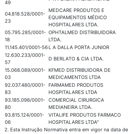
49
MEDCARE PRODUTOS E
04.818.528/0001-
EQUIPAMENTOS MÉDICO
23
HOSPITALARES LTDA.
05.795.285/0001-
OPHTALMED DISTRIBUIDORA
18
LTDA.
11.145.401/0001-56
L A DALLA PORTA JUNIOR
12.630.233/0001-
D BERLATO & CIA LTDA.
57
15.068.089/0001-
KFMED DISTRIBUIDORA DE
03
MEDICAMENTOS LTDA
92.037.480/0001-
FARMAMED PRODUTOS
83
HOSPITALARES LTDA
93.185.098/0001-
COMERCIAL CIRURGICA
80
MEDIANEIRA LTDA.
93.815.124/0001-
VITALIFE PRODUTOS FARMACO
06
HOSPITALARES LTDA"
2. Esta Instrução Normativa entra em vigor na data de