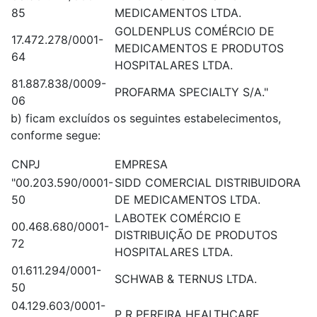
85
MEDICAMENTOS LTDA.
GOLDENPLUS COMÉRCIO DE
17.472.278/0001-
MEDICAMENTOS E PRODUTOS
64
HOSPITALARES LTDA.
81.887.838/0009-
PROFARMA SPECIALTY S/A."
06
b) ficam excluídos os seguintes estabelecimentos,
conforme segue:
CNPJ
EMPRESA
"00.203.590/0001-
SIDD COMERCIAL DISTRIBUIDORA
50
DE MEDICAMENTOS LTDA.
LABOTEK COMÉRCIO E
00.468.680/0001-
DISTRIBUIÇÃO DE PRODUTOS
72
HOSPITALARES LTDA.
01.611.294/0001-
SCHWAB & TERNUS LTDA.
50
04.129.603/0001-
P R PEREIRA HEALTHCARE