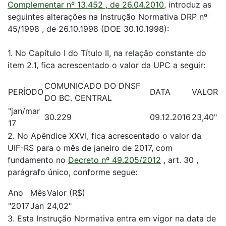
Complementar nº 13.452 , de 26.04.2010
, introduz as
seguintes alterações na Instrução Normativa DRP nº
45/1998 , de 26.10.1998 (DOE 30.10.1998):
1. No Capítulo I do Título II, na relação constante do
item 2.1, fica acrescentado o valor da UPC a seguir:
COMUNICADO DO DNSF
PERÍODO
DATA
VALOR
DO BC. CENTRAL
"jan/mar
30.229
09.12.2016
23,40"
17
2. No Apêndice XXVI, fica acrescentado o valor da
UIF-RS para o mês de janeiro de 2017, com
fundamento no
Decreto nº 49.205/2012
, art. 30 ,
parágrafo único, conforme segue:
Ano
Mês
Valor (R$)
"2017
Jan
24,02"
3. Esta Instrução Normativa entra em vigor na data de