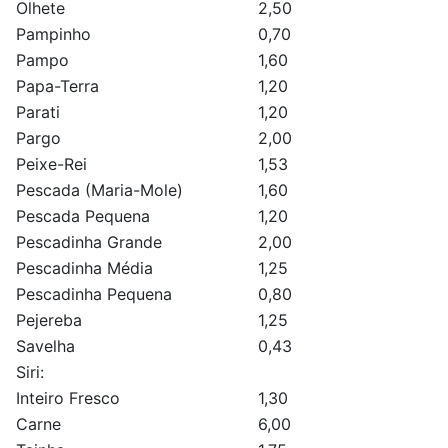
Olhete
2,50
Pampinho
0,70
Pampo
1,60
Papa-Terra
1,20
Parati
1,20
Pargo
2,00
Peixe-Rei
1,53
Pescada (Maria-Mole)
1,60
Pescada Pequena
1,20
Pescadinha Grande
2,00
Pescadinha Média
1,25
Pescadinha Pequena
0,80
Pejereba
1,25
Savelha
0,43
Siri:
Inteiro Fresco
1,30
Carne
6,00