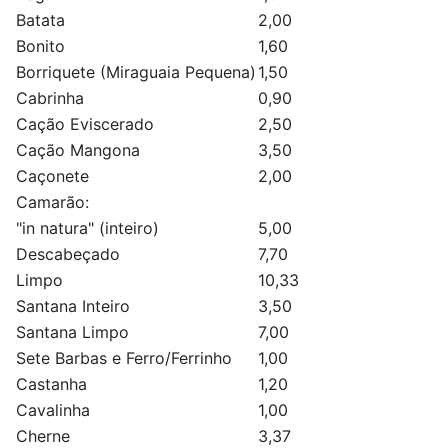
Batata
2,00
Bonito
1,60
Borriquete (Miraguaia Pequena)
1,50
Cabrinha
0,90
Cação Eviscerado
2,50
Cação Mangona
3,50
Caçonete
2,00
Camarão:
"in natura" (inteiro)
5,00
Descabeçado
7,70
Limpo
10,33
Santana Inteiro
3,50
Santana Limpo
7,00
Sete Barbas e Ferro/Ferrinho
1,00
Castanha
1,20
Cavalinha
1,00
Cherne
3,37