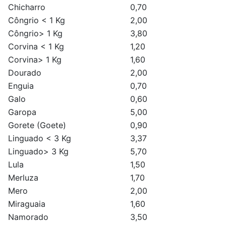
Chicharro
0,70
Côngrio < 1 Kg
2,00
Côngrio> 1 Kg
3,80
Corvina < 1 Kg
1,20
Corvina> 1 Kg
1,60
Dourado
2,00
Enguia
0,70
Galo
0,60
Garopa
5,00
Gorete (Goete)
0,90
Linguado < 3 Kg
3,37
Linguado> 3 Kg
5,70
Lula
1,50
Merluza
1,70
Mero
2,00
Miraguaia
1,60
Namorado
3,50