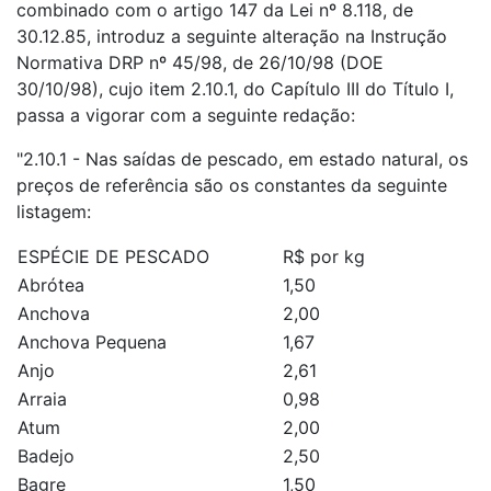
combinado com o artigo 147 da Lei nº 8.118, de
30.12.85, introduz a seguinte alteração na Instrução
Normativa DRP nº 45/98, de 26/10/98 (DOE
30/10/98), cujo item 2.10.1, do Capítulo III do Título I,
passa a vigorar com a seguinte redação:
"2.10.1 - Nas saídas de pescado, em estado natural, os
preços de referência são os constantes da seguinte
listagem:
ESPÉCIE DE PESCADO
R$ por kg
Abrótea
1,50
Anchova
2,00
Anchova Pequena
1,67
Anjo
2,61
Arraia
0,98
Atum
2,00
Badejo
2,50
Bagre
1,50