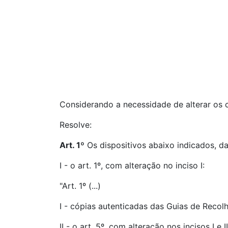
Considerando a necessidade de alterar os 
Resolve:
Art. 1º
Os dispositivos abaixo indicados, d
I - o art. 1º, com alteração no inciso I:
"Art. 1º (...)
I - cópias autenticadas das Guias de Recolh
II - o art. 5º, com alteração nos incisos I 