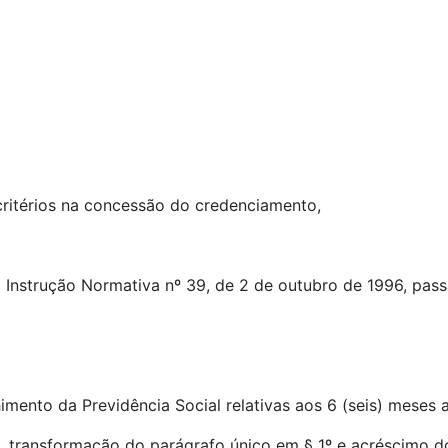
critérios na concessão do credenciamento,
a Instrução Normativa nº 39, de 2 de outubro de 1996, pas
imento da Previdência Social relativas aos 6 (seis) meses 
e II, transformação do parágrafo único em § 1º e acréscimo d