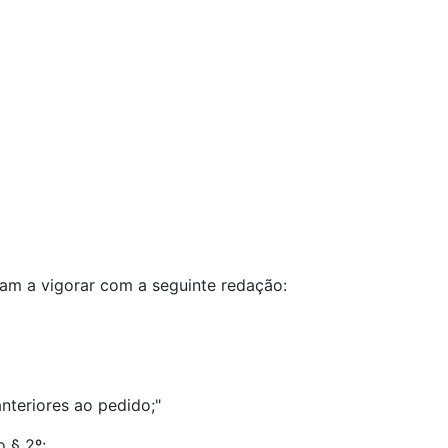
sam a vigorar com a seguinte redação:
anteriores ao pedido;"
o § 2º: