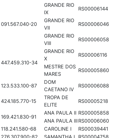
GRANDE RIO
RS00006144
IX
GRANDE RIO
091.567.040-20
RS00006046
VII
GRANDE RIO
RS00006058
VIII
GRANDE RIO
RS00006116
X
447.459.310-34
MESTRE DOS
RS00005860
MARES
DOM
123.533.100-87
RS00006088
CAETANO IV
TROPA DE
424.185.770-15
RS00005218
ELITE
ANA PAULA II
RS00005858
169.421.830-91
ANA PAULA III
RS00006060
118.241.580-68
CAROLINE I
RS00039441
276.307.900-82
SAMANTHA I
RS00004758