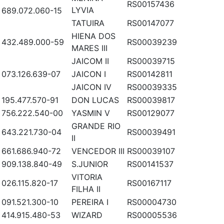
RS00157436
LYVIA
689.072.060-15
TATUIRA
RS00147077
HIENA DOS
432.489.000-59
RS00039239
MARES III
JAICOM II
RS00039715
073.126.639-07
JAICON I
RS00142811
JAICON IV
RS00039335
195.477.570-91
DON LUCAS
RS00039817
756.222.540-00
YASMIN V
RS00129077
GRANDE RIO
643.221.730-04
RS00039491
II
661.686.940-72
VENCEDOR III
RS00039107
909.138.840-49
S.JUNIOR
RS00141537
VITORIA
026.115.820-17
RS00167117
FILHA II
091.521.300-10
PEREIRA I
RS00004730
414.915.480-53
WIZARD
RS00005536