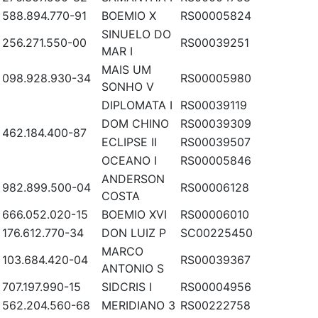
588.894.770-91
BOEMIO X
RS00005824
SINUELO DO
256.271.550-00
RS00039251
MAR I
MAIS UM
098.928.930-34
RS00005980
SONHO V
DIPLOMATA I
RS00039119
DOM CHINO
RS00039309
462.184.400-87
ECLIPSE II
RS00039507
OCEANO I
RS00005846
ANDERSON
982.899.500-04
RS00006128
COSTA
666.052.020-15
BOEMIO XVI
RS00006010
176.612.770-34
DON LUIZ P
SC00225450
MARCO
103.684.420-04
RS00039367
ANTONIO S
707.197.990-15
SIDCRIS I
RS00004956
562.204.560-68
MERIDIANO 3
RS00222758