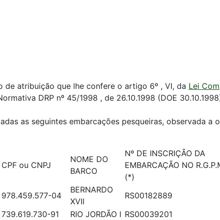
 de atribuição que lhe confere o artigo 6º , VI, da
Lei Com
 Normativa DRP nº 45/1998 , de 26.10.1998 (DOE 30.10.1998
ntadas as seguintes embarcações pesqueiras, observada a o
Nº DE INSCRIÇÃO DA
NOME DO
CPF ou CNPJ
EMBARCAÇÃO NO R.G.P.M
BARCO
(*)
BERNARDO
978.459.577-04
RS00182889
XVII
739.619.730-91
RIO JORDÃO I
RS00039201