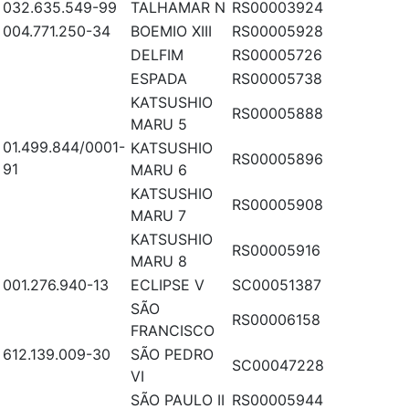
032.635.549-99
TALHAMAR N
RS00003924
004.771.250-34
BOEMIO XIII
RS00005928
DELFIM
RS00005726
ESPADA
RS00005738
KATSUSHIO
RS00005888
MARU 5
01.499.844/0001-
KATSUSHIO
RS00005896
91
MARU 6
KATSUSHIO
RS00005908
MARU 7
KATSUSHIO
RS00005916
MARU 8
001.276.940-13
ECLIPSE V
SC00051387
SÃO
RS00006158
FRANCISCO
612.139.009-30
SÃO PEDRO
SC00047228
VI
SÃO PAULO II
RS00005944