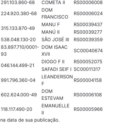
291.103.860-68
COMETA II
RS00006008
DOM
224.920.380-68
RS00006024
FRANCISCO
MANU F
RS00039437
315.133.870-49
MANÚ II
RS00039277
538.048.130-20
SÃO JOSÉ III
RS00039359
83.897.710/0001-
DOM ISAAC
SC00040674
93
XVII
DIOGO F II
RS00052075
046.144.499-21
SAFADI SEIF I
SC00011317
LEANDERSON
991.796.360-04
RS00004158
F
DOM
602.624.000-49
RS00006108
ESTEVAM
EMANUELLE
118.117.490-20
RS00005966
II
 na data de sua publicação.