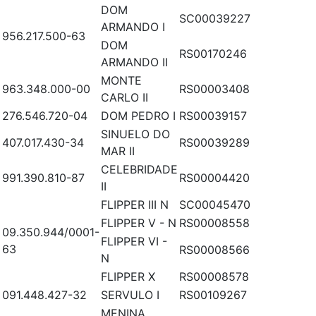
DOM
SC00039227
ARMANDO I
956.217.500-63
DOM
RS00170246
ARMANDO II
MONTE
963.348.000-00
RS00003408
CARLO II
276.546.720-04
DOM PEDRO I
RS00039157
SINUELO DO
407.017.430-34
RS00039289
MAR II
CELEBRIDADE
991.390.810-87
RS00004420
II
FLIPPER III N
SC00045470
FLIPPER V - N
RS00008558
09.350.944/0001-
FLIPPER VI -
63
RS00008566
N
FLIPPER X
RS00008578
091.448.427-32
SERVULO I
RS00109267
MENINA