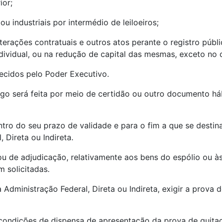
ior;
u industriais por intermédio de leiloeiros;
alterações contratuais e outros atos perante o registro pú
dividual, ou na redução de capital das mesmas, exceto no c
ecidos pelo Poder Executivo.
tigo será feita por meio de certidão ou outro documento há
entro do seu prazo de validade e para o fim a que se desti
 Direta ou Indireta.
 ou de adjudicação, relativamente aos bens do espólio ou à
 solicitadas.
dministração Federal, Direta ou Indireta, exigir a prova d
condições de dispensa de apresentação da prova de quitaçã