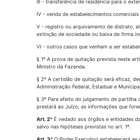
III - transferência de residência para o exter
IV - venda de estabelecimentos comerciais o
V - registro ou arquivamento de distrato, 
extinção de sociedade ou baixa de firma in
VI - outros casos que venham a ser estabel
§ 1º A prova de quitação prevista neste ar
Ministro da Fazenda.
§ 2º A certidão de quitação será eficaz, d
Administração Federal, Estadual e Municipal,
§ 3º Para efeito do julgamento de partilha
prestará ao Juízo, as informações que forem
Art. 2º
É vedado aos órgãos e entidades da A
salvo nas hipóteses previstas no art. 1º.
Art. 3º
O Poder Executivo estabelecerá as 