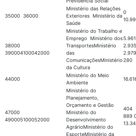
Previdência Social
Ministério das Relações
0
35000 36000
Exteriores Ministério da
10.9
Saúde
Ministério do Trabalho e
Emprego Ministério dos
5.96
38000
TransportesMinistério
2.93
390004100042000
das
2.97
ComunicaçõesMinistério
280
da Cultura
Ministério do Meio
44000
16.6
Ambiente
Ministério do
Planejamento,
Orçamento e Gestão
404
47000
Ministério do
889 
490005100052000
Desenvolvimento
13.34
AgrárioMinistério do
EsporteMinistério da