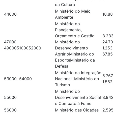
da Cultura
Ministério do Meio
44000
18.8
Ambiente
Ministério do
Planejamento,
Orçamento e Gestão
3.23
47000
Ministério do
24.7
490005100052000
Desenvolvimento
1.253
AgrárioMinistério do
67.8
EsporteMinistério da
Defesa
Ministério da Integração
5.76
53000 54000
Nacional Ministério do
1.562
Turismo
Ministério do
55000
Desenvolvimento Social
3.9
e Combate à Fome
56000
Ministério das Cidades
2.5