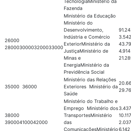
TecnologiaMinistério da
Fazenda
Ministério da Educação
Ministério do
Desenvolvimento,
91.2
Indústria e Comércio
3.54
26000
ExteriorMinistério da
43.7
28000300003200033000
JustiçaMinistério de
4.914
Minas e
21.28
EnergiaMinistério da
Previdência Social
Ministério das Relações
20.6
35000 36000
Exteriores Ministério da
29.7
Saúde
Ministério do Trabalho e
Emprego Ministério dos
3.43
38000
TransportesMinistério
10.11
390004100042000
das
2.03
ComunicaçõesMinistério
6.142