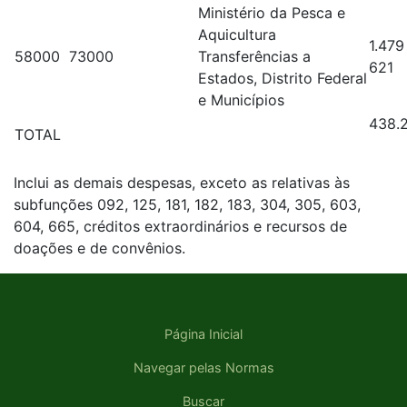
Ministério da Pesca e
Aquicultura
1.47
58000 73000
Transferências a
621
Estados, Distrito Federal
e Municípios
438.
TOTAL
Inclui as demais despesas, exceto as relativas às
subfunções 092, 125, 181, 182, 183, 304, 305, 603,
604, 665, créditos extraordinários e recursos de
doações e de convênios.
Página Inicial
Navegar pelas Normas
Buscar