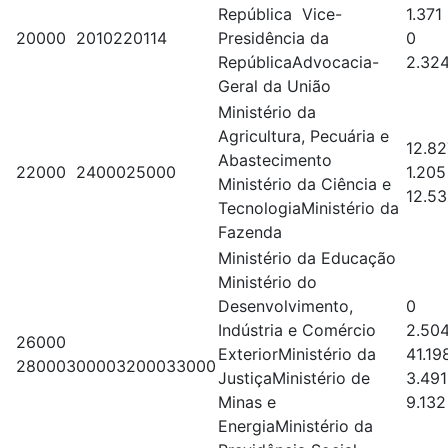
República Vice-
1.371
20000 2010220114
Presidência da
0
RepúblicaAdvocacia-
2.32
Geral da União
Ministério da
Agricultura, Pecuária e
12.8
Abastecimento
22000 2400025000
1.205
Ministério da Ciência e
12.5
TecnologiaMinistério da
Fazenda
Ministério da Educação
Ministério do
Desenvolvimento,
0
Indústria e Comércio
2.50
26000
ExteriorMinistério da
41.19
28000300003200033000
JustiçaMinistério de
3.491
Minas e
9.132
EnergiaMinistério da