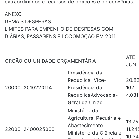
extraordinários e recursos de doações e de convênios.
ANEXO II
DEMAIS DESPESAS
LIMITES PARA EMPENHO DE DESPESAS COM
DIÁRIAS, PASSAGENS E LOCOMOÇÃO EM 2011
ATÉ
ÓRGÃO OU UNIDADE ORÇAMENTÁRIA
JUN
Presidência da
República Vice-
20.8
20000 2010220114
Presidência da
162
RepúblicaAdvocacia-
4.031
Geral da União
Ministério da
Agricultura, Pecuária e
13.7
Abastecimento
22000 2400025000
11.24
Ministério da Ciência e
19.3