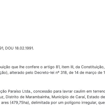
91, DOU 18.02.1991.
uição que lhe confere o artigo 81, item III, da Constituiçã
ão), alterado pelo Decreto-lei nº 318, de 14 de março de 1
ação Paraíso Ltda., concessão para lavrar caulim em terre
uz, Distrito de Marambainha, Município de Caraí, Estado d
 ares (479,75ha), delimitada por um polígono irregular, qu