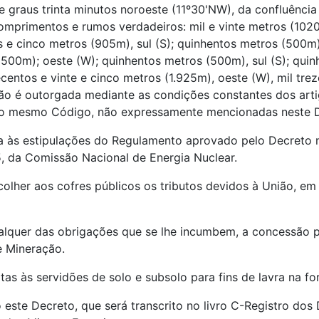
 graus trinta minutos noroeste (11º30'NW), da confluência
comprimentos e rumos verdadeiros: mil e vinte metros (1020
s e cinco metros (905m), sul (S); quinhentos metros (500m)
(500m); oeste (W); quinhentos metros (500m), sul (S); qui
centos e vinte e cinco metros (1.925m), oeste (W), mil trez
são é outorgada mediante as condições constantes dos arti
 do mesmo Código, não expressamente mencionadas neste D
ta às estipulações do Regulamento aprovado pelo Decreto n
5, da Comissão Nacional de Energia Nuclear.
ecolher aos cofres públicos os tributos devidos à União, 
alquer das obrigações que se lhe incumbem, a concessão p
e Mineração.
itas às servidões de solo e subsolo para fins de lavra na 
lo este Decreto, que será transcrito no livro C-Registro d