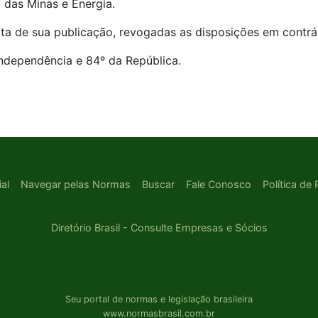
 das Minas e Energia.
ata de sua publicação, revogadas as disposições em contr
Independência e 84º da República.
ial
Navegar pelas Normas
Buscar
Fale Conosco
Política de
Diretório Brasil - Consulte Empresas e Sócios
Seu portal de normas e legislação brasileira
www.normasbrasil.com.br