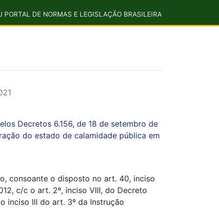
U PORTAL DE NORMAS E LEGISLAÇÃO BRASILEIRA
021
pelos Decretos 6.156, de 18 de setembro de
aração do estado de calamidade pública em
, consoante o disposto no art. 40, inciso
12, c/c o art. 2º, inciso VIII, do Decreto
nciso III do art. 3º da Instrução