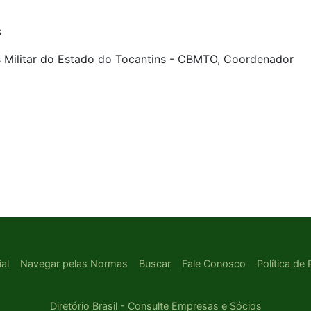
s
Militar do Estado do Tocantins - CBMTO, Coordenador
ial
Navegar pelas Normas
Buscar
Fale Conosco
Política de
Diretório Brasil - Consulte Empresas e Sócios