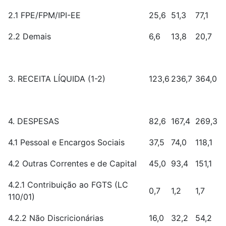
2.1 FPE/FPM/IPI-EE
25,6
51,3
77,1
2.2 Demais
6,6
13,8
20,7
3. RECEITA LÍQUIDA (1-2)
123,6
236,7
364,0
4. DESPESAS
82,6
167,4
269,3
4.1 Pessoal e Encargos Sociais
37,5
74,0
118,1
4.2 Outras Correntes e de Capital
45,0
93,4
151,1
4.2.1 Contribuição ao FGTS (LC
0,7
1,2
1,7
110/01)
4.2.2 Não Discricionárias
16,0
32,2
54,2