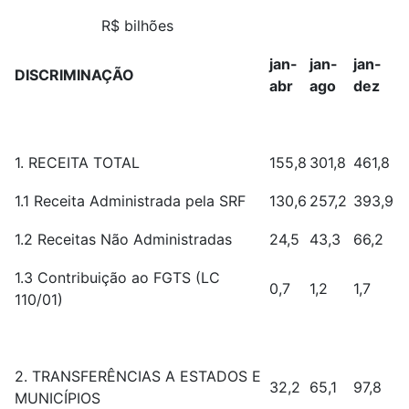
R$ bilhões
jan-
jan-
jan-
DISCRIMINAÇÃO
abr
ago
dez
1. RECEITA TOTAL
155,8
301,8
461,8
1.1 Receita Administrada pela SRF
130,6
257,2
393,9
1.2 Receitas Não Administradas
24,5
43,3
66,2
1.3 Contribuição ao FGTS (LC
0,7
1,2
1,7
110/01)
2. TRANSFERÊNCIAS A ESTADOS E
32,2
65,1
97,8
MUNICÍPIOS