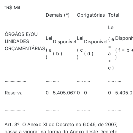
“R$ Mil
Demais (*)
Obrigatórias
Total
Lei
ÓRGÃOS E/OU
Lei
Lei
Disponí
( e
UNIDADES
Disponível
Disponível
=
ORÇAMENTÁRIAS
( a
( c
( f = b 
( b )
( d )
a
)
)
)
+
c )
..................
.....
.....
.....
.....
.....
.....
Reserva
0
5.405.067
0
0
0
5.405.0
.................
.....
.....
.....
.....
.....
.....
Art. 3º O Anexo XI do Decreto no 6.046, de 2007,
passa a vigorar na forma do Anexo deste Decreto