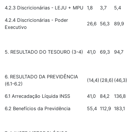
4.2.3 Discricionárias - LEJU + MPU
1,8
3,7
5,4
4.2.4 Discricionárias - Poder
26,6
56,3
89,9
Executivo
5. RESULTADO DO TESOURO (3-4)
41,0
69,3
94,7
6. RESULTADO DA PREVIDÊNCIA
(14,4)
(28,6)
(46,3)
(6.1-6.2)
6.1 Arrecadação Líquida INSS
41,0
84,2
136,8
6.2 Benefícios da Previdência
55,4
112,9
183,1