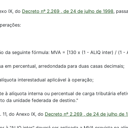
nexo IX, do
Decreto nº 2.269 , de 24 de julho de 1998
, pass
operações:
ão da seguinte fórmula: MVA = [130 x (1 - ALIQ inter) / (1 - 
a em percentual, arredondada para duas casas decimais;
alíquota interestadual aplicável à operação;
e à alíquota interna ou percentual de carga tributária efeti
tuto da unidade federada de destino."
. 11, do Anexo IX, do
Decreto nº 2.269 , de 24 de julho de 
ior à "ALIQ inter" deverá ser aplicada a MVA prevista na alín