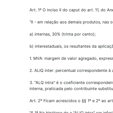
Art. 1º O inciso II do caput do art. 11, do A
"II - em relação aos demais produtos, nas 
a) internas, 30% (trinta por cento);
b) interestaduais, os resultantes da aplicaç
1. MVA: margem de valor agregado, express
2. ALIQ inter: percentual correspondente à 
3. "ALQ intra" é o coeficiente correspondent
interna, praticada pelo contribuinte substi
Art. 2º Ficam acrescidos o §§ 1º e 2º ao art
"§ 1º Na hipótese de a "ALIQ intra" ser infer