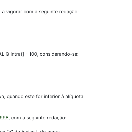
a a vigorar com a seguinte redação:
ALIQ intra)] - 100, considerando-se:
va, quando este for inferior à alíquota
1998
, com a seguinte redação:
ea "a" do inciso II do caput.