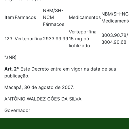
NBM/SH-
NBM/SH-N
Item
Fármacos
NCM
Medicamentos
Medicament
Fármacos
Verteporfina
3003.90.78/
123
Verteporfina
2933.99.99
15 mg pó
3004.90.68
liofilizado
".(NR)
Art. 2º
Este Decreto entra em vigor na data de sua
publicação.
Macapá, 30 de agosto de 2007.
ANTÔNIO WALDEZ GÓES DA SILVA
Governador