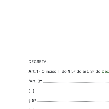
DECRETA:
Art. 1º
O inciso III do § 5º do art. 3º do
Dec
"Art. 3º .....................................................................
[...]
§ 5º ..........................................................................