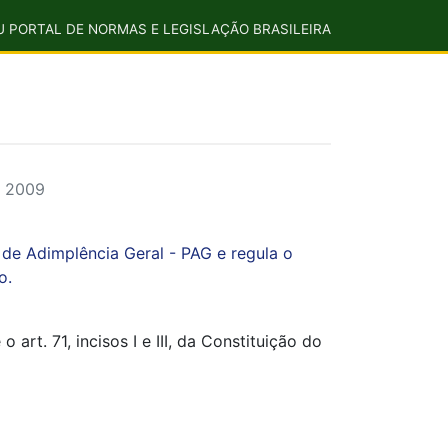
U PORTAL DE NORMAS E LEGISLAÇÃO BRASILEIRA
r 2009
de Adimplência Geral - PAG e regula o
o.
 71, incisos I e III, da Constituição do