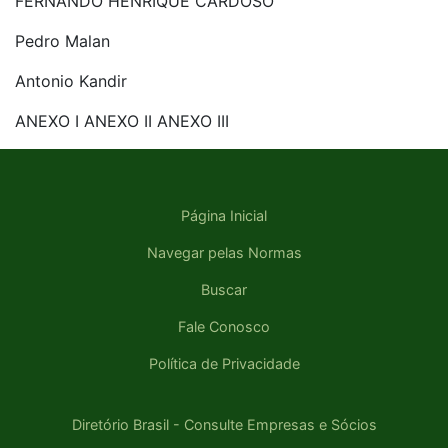
FERNANDO HENRIQUE CARDOSO
Pedro Malan
Antonio Kandir
ANEXO I
ANEXO II
ANEXO III
Página Inicial
Navegar pelas Normas
Buscar
Fale Conosco
Política de Privacidade
Diretório Brasil - Consulte Empresas e Sócios