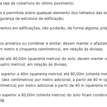
a laje de cobertura do último pavimento;
es é permitida sobre qualquer elemento dos telhados das e
gurança da estrutura da edificação;
amentos em edificações, não poderão, de forma alguma, pre
, os armários ou contêiner e similar, devem manter o afast
m metro e cinquenta centímetros), em relação às divisas;
ra de até 40,00m (quarenta metros) do solo, devem manter 
uatro metros), em relação às divisas;
ura superior a 40m (quarenta metros) até 80,00m (oitenta 
 (dez centímetros) por metro adicional, a partir de 40 m (q
ímetros) por metro adicional a partir de 40 m (quarenta me
ura superior a 80,00m (oitenta metros) do solo ficam condic
RB.