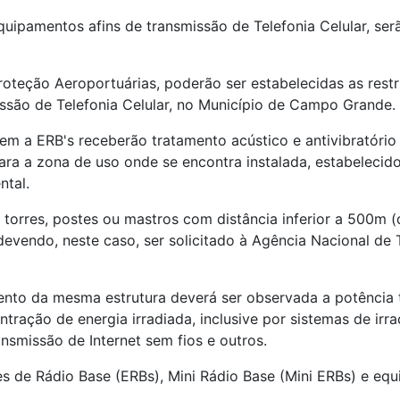
quipamentos afins de transmissão de Telefonia Celular, se
teção Aeroportuárias, poderão ser estabelecidas as restri
issão de Telefonia Celular, no Município de Campo Grande.
 ERB's receberão tratamento acústico e antivibratório pa
ara a zona de uso onde se encontra instalada, estabelecid
ntal.
 torres, postes ou mastros com distância inferior a 500m 
devendo, neste caso, ser solicitado à Agência Nacional d
nto da mesma estrutura deverá ser observada a potência t
ntração de energia irradiada, inclusive por sistemas de irr
nsmissão de Internet sem fios e outros.
s de Rádio Base (ERBs), Mini Rádio Base (Mini ERBs) e eq