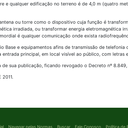
orre e qualquer edificação no terreno é de 4,0 m (quatro met
 antena ou torre como o dispositivo cuja função é transfor
ética irradiada, ou transformar energia eletromagnética i
rimordial é qualquer comunicação onde exista radiofrequênc
o Base e equipamentos afins de transmissão de telefonia c
entrada principal, em local visível ao público, com letras
 de sua publicação, ficando revogado o Decreto nº 8.849, 
 2011.
ial
Navegar pelas Normas
Buscar
Fale Conosco
Política de