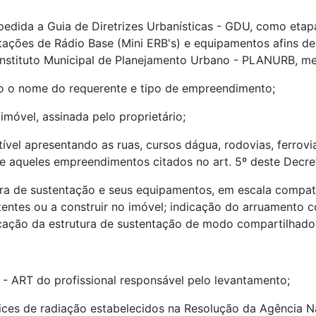
dida a Guia de Diretrizes Urbanísticas - GDU, como etapa
tações de Rádio Base (Mini ERB's) e equipamentos afins de 
Instituto Municipal de Planejamento Urbano - PLANURB, m
do o nome do requerente e tipo de empreendimento;
imóvel, assinada pelo proprietário;
tível apresentando as ruas, cursos dágua, rodovias, ferrovia
des e aqueles empreendimentos citados no art. 5º deste De
ura de sustentação e seus equipamentos, em escala compatí
entes ou a construir no imóvel; indicação do arruamento 
ndicação da estrutura de sustentação de modo compartilhad
 - ART do profissional responsável pelo levantamento;
ices de radiação estabelecidos na Resolução da Agência 