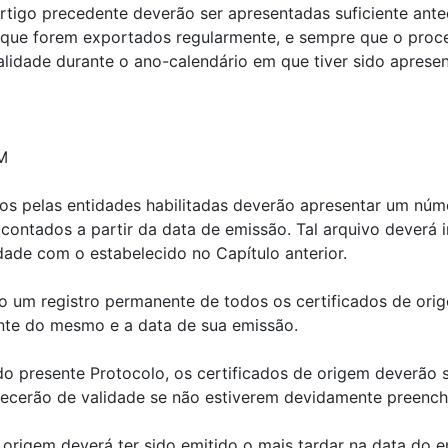
tigo precedente deverão ser apresentadas suficiente ante
s que forem exportados regularmente, e sempre que o proc
alidade durante o ano-calendário em que tiver sido aprese
M
dos pelas entidades habilitadas deverão apresentar um nú
 contados a partir da data de emissão. Tal arquivo deverá
dade com o estabelecido no Capítulo anterior.
o um registro permanente de todos os certificados de orig
nte do mesmo e a data de sua emissão.
o presente Protocolo, os certificados de origem deverão s
recerão de validade se não estiverem devidamente preenc
e origem deverá ter sido emitido o mais tardar na data d