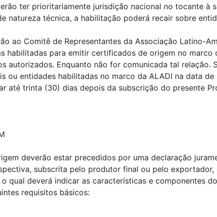
rão ter prioritariamente jurisdição nacional no tocante à 
e natureza técnica, a habilitação poderá recair sobre entid
rão ao Comitê de Representantes da Associação Latino-Ame
das habilitadas para emitir certificados de origem no marc
ios autorizados. Enquanto não for comunicada tal relação. 
ais ou entidades habilitadas no marco da ALADI na data de
r até trinta (30) dias depois da subscrição do presente Pr
EM
rigem deverão estar precedidos por uma declaração jurame
espectiva, subscrita pelo produtor final ou pelo exportado
 o qual deverá indicar as características e componentes d
ntes requisitos básicos: