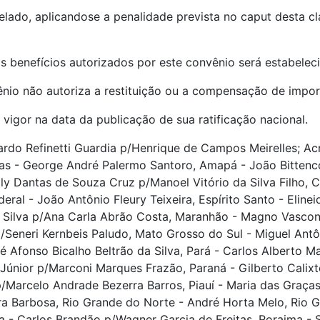
elado, aplicandose a penalidade prevista no caput desta c
os benefícios autorizados por este convênio será estabelec
ênio não autoriza a restituição ou a compensação de impor
 vigor na data da publicação de sua ratificação nacional.
do Refinetti Guardia p/Henrique de Campos Meirelles; Acre
 - George André Palermo Santoro, Amapá - João Bittencou
y Dantas de Souza Cruz p/Manoel Vitório da Silva Filho, 
deral - João Antônio Fleury Teixeira, Espírito Santo - Eline
Silva p/Ana Carla Abrão Costa, Maranhão - Magno Vasconce
p/Seneri Kernbeis Paludo, Mato Grosso do Sul - Miguel An
é Afonso Bicalho Beltrão da Silva, Pará - Carlos Alberto M
 Júnior p/Marconi Marques Frazão, Paraná - Gilberto Cali
Marcelo Andrade Bezerra Barros, Piauí - Maria das Graça
ira Barbosa, Rio Grande do Norte - André Horta Melo, Rio 
a - Carlos Brandão p/Wagner Garcia de Freitas, Roraima - S