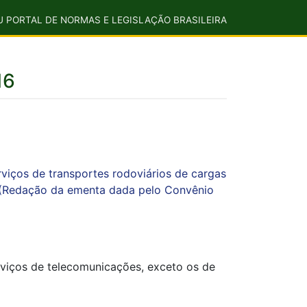
U PORTAL DE NORMAS E LEGISLAÇÃO BRASILEIRA
16
rviços de transportes rodoviários de cargas
a. (Redação da ementa dada pelo Convênio
erviços de telecomunicações, exceto os de