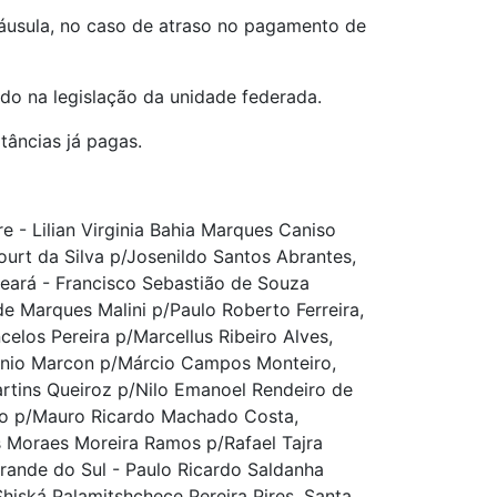
láusula, no caso de atraso no pagamento de
ido na legislação da unidade federada.
tâncias já pagas.
 - Lilian Virginia Bahia Marques Caniso
rt da Silva p/Josenildo Santos Abrantes,
Ceará - Francisco Sebastião de Souza
ide Marques Malini p/Paulo Roberto Ferreira,
los Pereira p/Marcellus Ribeiro Alves,
tônio Marcon p/Márcio Campos Monteiro,
artins Queiroz p/Nilo Emanoel Rendeiro de
xto p/Mauro Ricardo Machado Costa,
s Moraes Moreira Ramos p/Rafael Tajra
Grande do Sul - Paulo Ricardo Saldanha
hiská Palamitshchece Pereira Pires, Santa