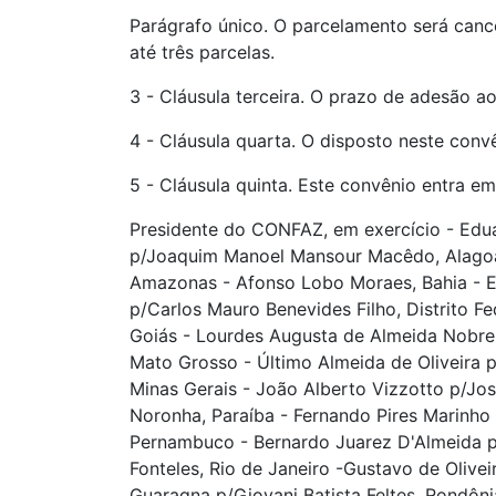
Parágrafo único. O parcelamento será canc
até três parcelas.
3 - Cláusula terceira. O prazo de adesão a
4 - Cláusula quarta. O disposto neste conv
5 - Cláusula quinta. Este convênio entra em
Presidente do CONFAZ, em exercício - Eduar
p/Joaquim Manoel Mansour Macêdo, Alagoas
Amazonas - Afonso Lobo Moraes, Bahia - El
p/Carlos Mauro Benevides Filho, Distrito Fe
Goiás - Lourdes Augusta de Almeida Nobre 
Mato Grosso - Último Almeida de Oliveira 
Minas Gerais - João Alberto Vizzotto p/Jos
Noronha, Paraíba - Fernando Pires Marinho
Pernambuco - Bernardo Juarez D'Almeida p/
Fonteles, Rio de Janeiro -Gustavo de Olive
Guaragna p/Giovani Batista Feltes, Rondôni