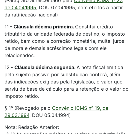
(Parágrafo acrescentado pelo
Convênio ICMS nº 27,
de 04.04.1995
, DOU 07.04.1995, com efeitos a partir
da ratificação nacional)
11
-
Cláusula décima primeira.
Constitui crédito
tributário da unidade federada de destino, o imposto
retido, bem como a correção monetária, multa, juros
de mora e demais acréscimos legais com ele
relacionados.
12
-
Cláusula décima segunda.
A nota fiscal emitida
pelo sujeito passivo por substituição conterá, além
das indicações exigidas pela legislação, o valor que
serviu de base de cálculo para a retenção e o valor do
imposto retido.
§ 1º (Revogado pelo
Convênio ICMS nº 19, de
29.03.1994
, DOU 05.04.1994)
Nota: Redação Anterior: