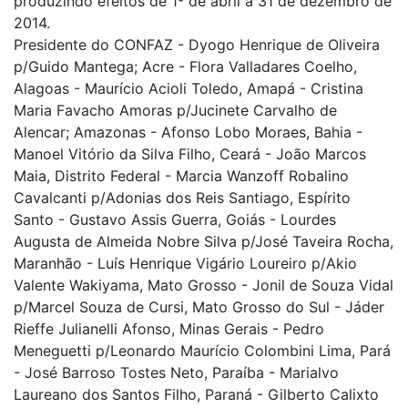
produzindo efeitos de 1º de abril a 31 de dezembro de
2014.
Presidente do CONFAZ - Dyogo Henrique de Oliveira
p/Guido Mantega; Acre - Flora Valladares Coelho,
Alagoas - Maurício Acioli Toledo, Amapá - Cristina
Maria Favacho Amoras p/Jucinete Carvalho de
Alencar; Amazonas - Afonso Lobo Moraes, Bahia -
Manoel Vitório da Silva Filho, Ceará - João Marcos
Maia, Distrito Federal - Marcia Wanzoff Robalino
Cavalcanti p/Adonias dos Reis Santiago, Espírito
Santo - Gustavo Assis Guerra, Goiás - Lourdes
Augusta de Almeida Nobre Silva p/José Taveira Rocha,
Maranhão - Luís Henrique Vigário Loureiro p/Akio
Valente Wakiyama, Mato Grosso - Jonil de Souza Vidal
p/Marcel Souza de Cursi, Mato Grosso do Sul - Jáder
Rieffe Julianelli Afonso, Minas Gerais - Pedro
Meneguetti p/Leonardo Maurício Colombini Lima, Pará
- José Barroso Tostes Neto, Paraíba - Marialvo
Laureano dos Santos Filho, Paraná - Gilberto Calixto