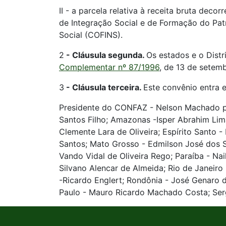
II - a parcela relativa à receita bruta dec
de Integração Social e de Formação do Pat
Social (COFINS).
2
-
Cláusula segunda.
Os estados e o Distr
Complementar nº 87/1996
, de 13 de setemb
3
-
Cláusula terceira.
Este convênio entra e
Presidente do CONFAZ - Nelson Machado p/
Santos Filho; Amazonas -Isper Abrahim Lim
Clemente Lara de Oliveira; Espírito Santo 
Santos; Mato Grosso - Edmilson José dos Sa
Vando Vidal de Oliveira Rego; Paraíba - Na
Silvano Alencar de Almeida; Rio de Janeiro
-Ricardo Englert; Rondônia - José Genaro 
Paulo - Mauro Ricardo Machado Costa; Sergi