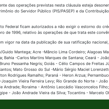
orrente das operações previstas nesta cláusula esteja deso
rimônio do Servidor Público (PIS/PASEP) e da Contribuiçã
ito Federal ficam autorizados a não exigir o estorno do créd
ro de 1996, relativo às operações de que trata este convên
m vigor na data da publicação de sua ratificação nacional,
Guido Mantega; Acre -Mâncio Lima Cordeiro; Alagoas Maur
a; Bahia -Carlos Martins Marques de Santana; Ceará - João
- Bruno Pessanha Negris; Goiás - Célio Campos de Freitas J
ntos; Mato Grosso do Sul -Mário Sérgio Maciel Lorenzetto;
ilton Rodrigues Ramalho; Paraná - Heron Arzua; Pernambuco
 -Joaquim Vieira Ferreira Levy; Rio Grande do Norte - João
de Andrade; Roraima - Antônio Leocádio Vasconcelos Filho;
pe - João Andrade Vieira da Silva; Tocantins - Marcelo O