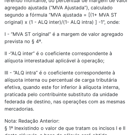
referido montante, do percentual de margem de valor
agregado ajustada (“MVA Ajustada”), calculado
segundo a fórmula “MVA ajustada = [(1+ MVA ST
original) x (1 - ALQ inter)/(1- ALQ intra) ] -1", onde:
I - “MVA ST original” é a margem de valor agregado
prevista no § 4º.
II -“ALQ inter” é o coeficiente correspondente à
alíquota interestadual aplicável à operação;
III - “ALQ intra” é o coeficiente correspondente à
alíquota interna ou percentual de carga tributária
efetiva, quando este for inferior à alíquota interna,
praticada pelo contribuinte substituto da unidade
federada de destino, nas operações com as mesmas
mercadorias.
Nota: Redação Anterior:
§ 1º Inexistindo o valor de que tratam os incisos I e II