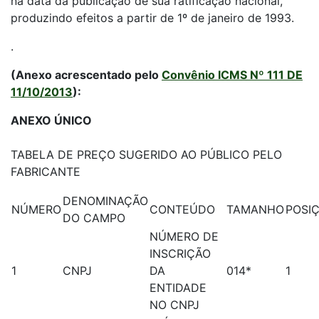
na data da publicação de sua ratificação nacional,
produzindo efeitos a partir de 1º de janeiro de 1993.
.
(Anexo acrescentado pelo
Convênio ICMS Nº 111 DE
11/10/2013
):
ANEXO ÚNICO
TABELA DE PREÇO SUGERIDO AO PÚBLICO PELO
FABRICANTE
DENOMINAÇÃO
NÚMERO
CONTEÚDO
TAMANHO
POSI
DO CAMPO
NÚMERO DE
INSCRIÇÃO
1
CNPJ
DA
014*
1
ENTIDADE
NO CNPJ