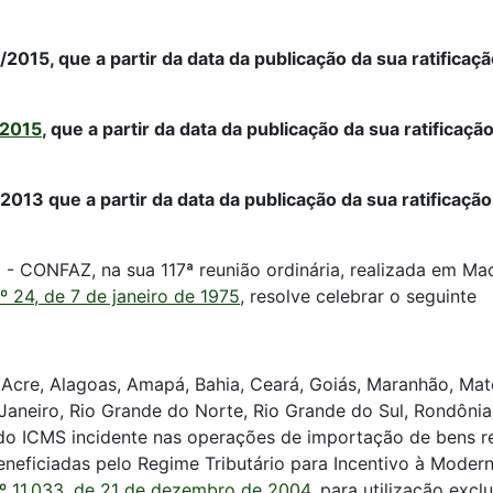
015, que a partir da data da publicação da sua ratificaçã
/2015
, que a partir da data da publicação da sua ratificaç
013 que a partir da data da publicação da sua ratificação
 - CONFAZ, na sua 117ª reunião ordinária, realizada em Mace
 24, de 7 de janeiro de 1975
, resolve celebrar o seguinte
Acre, Alagoas, Amapá, Bahia, Ceará, Goiás, Maranhão, Mat
 Janeiro, Rio Grande do Norte, Rio Grande do Sul, Rondônia
 do ICMS incidente nas operações de importação de bens r
eneficiadas pelo Regime Tributário para Incentivo à Moder
nº 11.033, de 21 de dezembro de 2004
, para utilização exc