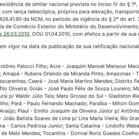
istência de similar nacional prevista no inciso IV do § 1º
, com lança telescópica, próprios para elevação, transpor
 8426.41.90 da NCM, no período de vigência do § 2º do art.
a de Comércio Exterior do Ministério do Desenvolvimento, 
e 26.03.2010
, DOU 01.04.2010, com efeitos a partir de sua 
em vigor na data da publicação de sua ratificação naciona
tônio Palocci Filho; Acre - Joaquim Manoel Mansour Mace
ra; Amapá - Rubens Orlando de Miranda Pinto; Amazonas - 
carenhas; Ceará - José Maria Martins Mendes; Distrito Fede
ilo Oliveira; Goiás - José Paulo Félix de Souza Loureiro; 
rsi p/ Waldir Júlio Teis; Mato Grosso do Sul - Gladiston R
ilho; Pará - Paulo Fernando Machado; Paraíba - Milton Gom
újo; Piauí - Emílio Joaquim de Oliveira Júnior p/ Antônio
 João Batista Soares de Lima p/ Lina Maria Vieira; Rio Gra
a - Carlos Pedrosa Junior; Santa Catarina - Lindolfo Webe
r de Melo Mendes; Tocantins - Dorival Roriz Guedes Coelho