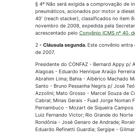
§ 4º Não será exigida a comprovação de inex
pneumáticos, acionados por motor a diesel
40' (reach stacker), classificados no item
novembro de 2008, expedida pela Secretari
acrescentado pelo
Convênio ICMS nº 40, d
2
-
Cláusula segunda.
Este convênio entra 
de 2007.
Presidente do CONFAZ - Bernard Appy p/ An
Alagoas - Eduardo Henrique Araújo Ferrei
Abrahim Lima; Bahia - Albérico Machado Mas
Santo - Bruno Pessanha Negris p/ José Teóf
Azzolini; Mato Grosso - Marcel Souza de Cu
Cabral; Minas Gerais - Fuad Jorge Noman F
Pernambuco - Mozart de Siqueira Campos Ara
Luiz Fernando Victor; Rio Grande do Norte -
Rondônia - José Genaro de Andrade; Roraim
Eduardo Refinetti Guardia; Sergipe - Gilma