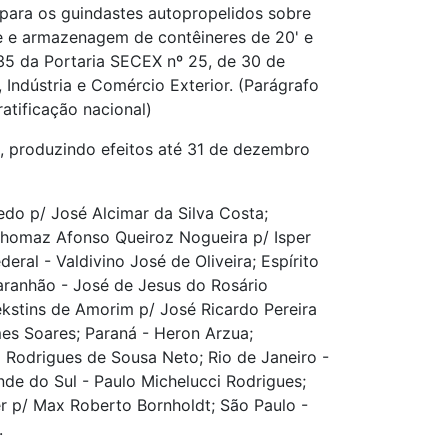
, para os guindastes autopropelidos sobre
te e armazenagem de contêineres de 20' e
 35 da Portaria SECEX nº 25, de 30 de
Indústria e Comércio Exterior. (Parágrafo
ratificação nacional)
l, produzindo efeitos até 31 de dezembro
do p/ José Alcimar da Silva Costa;
Thomaz Afonso Queiroz Nogueira p/ Isper
ral - Valdivino José de Oliveira; Espírito
Maranhão - José de Jesus do Rosário
iekstins de Amorim p/ José Ricardo Pereira
es Soares; Paraná - Heron Arzua;
 Rodrigues de Sousa Neto; Rio de Janeiro -
nde do Sul - Paulo Michelucci Rodrigues;
r p/ Max Roberto Bornholdt; São Paulo -
.