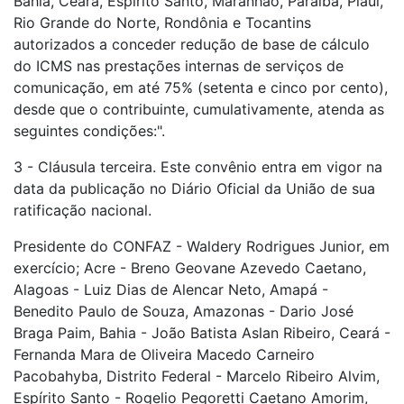
Bahia, Ceará, Espírito Santo, Maranhão, Paraíba, Piauí,
Rio Grande do Norte, Rondônia e Tocantins
autorizados a conceder redução de base de cálculo
do ICMS nas prestações internas de serviços de
comunicação, em até 75% (setenta e cinco por cento),
desde que o contribuinte, cumulativamente, atenda as
seguintes condições:".
3 - Cláusula terceira. Este convênio entra em vigor na
data da publicação no Diário Oficial da União de sua
ratificação nacional.
Presidente do CONFAZ - Waldery Rodrigues Junior, em
exercício; Acre - Breno Geovane Azevedo Caetano,
Alagoas - Luiz Dias de Alencar Neto, Amapá -
Benedito Paulo de Souza, Amazonas - Dario José
Braga Paim, Bahia - João Batista Aslan Ribeiro, Ceará -
Fernanda Mara de Oliveira Macedo Carneiro
Pacobahyba, Distrito Federal - Marcelo Ribeiro Alvim,
Espírito Santo - Rogelio Pegoretti Caetano Amorim,