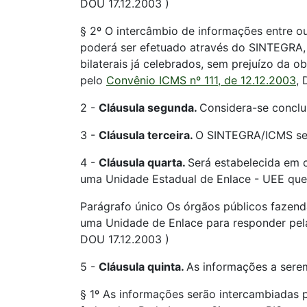
DOU 17.12.2003 )
§ 2º O intercâmbio de informações entre ou
poderá ser efetuado através do SINTEGRA,
bilaterais já celebrados, sem prejuízo da 
pelo
Convênio ICMS nº 111, de 12.12.2003
, 
2 -
Cláusula segunda.
Considera-se concluí
3 -
Cláusula terceira.
O SINTEGRA/ICMS ser
4 -
Cláusula quarta.
Será estabelecida em c
uma Unidade Estadual de Enlace - UEE que 
Parágrafo único Os órgãos públicos fazendá
uma Unidade de Enlace para responder pel
DOU 17.12.2003 )
5 -
Cláusula quinta.
As informações a serem
§ 1º As informações serão intercambiadas p