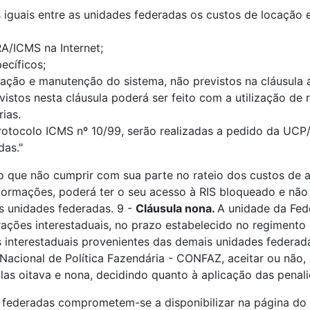
 iguais entre as unidades federadas os custos de locação 
A/ICMS na Internet;
ecíficos;
ração e manutenção do sistema, não previstos na cláusula a
vistos nesta cláusula poderá ser feito com a utilização de
ias.
o Protocolo ICMS nº 10/99, serão realizadas a pedido da U
das."
 que não cumprir com sua parte no rateio dos custos de 
informações, poderá ter o seu acesso à RIS bloqueado e nã
is unidades federadas.
9 -
Cláusula nona.
A unidade da Fede
rações interestaduais, no prazo estabelecido no regimento 
 interestaduais provenientes das demais unidades federad
acional de Política Fazendária - CONFAZ, aceitar ou não, a
las oitava e nona, decidindo quanto à aplicação das penal
 federadas comprometem-se a disponibilizar na página do