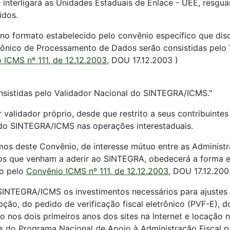
e interligará as Unidades Estaduais de Enlace - UEE, resgua
idos.
no formato estabelecido pelo convênio específico que disc
trônico de Processamento de Dados serão consistidas pel
 ICMS nº 111, de 12.12.2003
, DOU 17.12.2003 )
onsistidas pelo Validador Nacional do SINTEGRA/ICMS."
r validador próprio, desde que restrito a seus contribuint
l do SINTEGRA/ICMS nas operações interestaduais.
os deste Convênio, de interesse mútuo entre as Administra
rios que venham a aderir ao SINTEGRA, obedecerá a forma 
do pelo
Convênio ICMS nº 111, de 12.12.2003
, DOU 17.12.200
SINTEGRA/ICMS os investimentos necessários para ajustes 
ão, do pedido de verificação fiscal eletrônico (PVF-E), d
nos dois primeiros anos dos sites na Internet e locação n
s do Programa Nacional de Apoio à Administração Fiscal pa