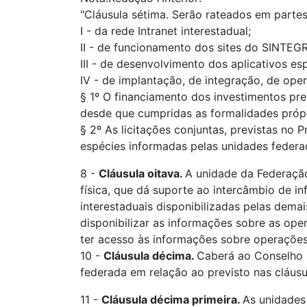
"Cláusula sétima. Serão rateados em partes
I - da rede Intranet interestadual;
II - de funcionamento dos sites do SINTEGR
III - de desenvolvimento dos aplicativos esp
IV - de implantação, de integração, de ope
§ 1º O financiamento dos investimentos pre
desde que cumpridas as formalidades própr
§ 2º As licitações conjuntas, previstas n
espécies informadas pelas unidades federa
8 -
Cláusula oitava.
A unidade da Federação
física, que dá suporte ao intercâmbio de 
interestaduais disponibilizadas pelas dema
disponibilizar as informações sobre as ope
ter acesso às informações sobre operações
10 -
Cláusula décima.
Caberá ao Conselho N
federada em relação ao previsto nas cláusu
11 -
Cláusula décima primeira.
As unidades