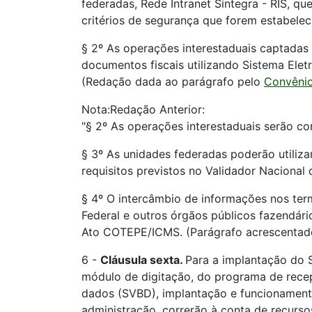
federadas, Rede Intranet Sintegra - RIS, qu
critérios de segurança que forem estabelec
§ 2º As operações interestaduais captadas 
documentos fiscais utilizando Sistema Ele
(Redação dada ao parágrafo pelo
Convênio
Nota:Redação Anterior:
"§ 2º As operações interestaduais serão c
§ 3º As unidades federadas poderão utiliza
requisitos previstos no Validador Naciona
§ 4º O intercâmbio de informações nos term
Federal e outros órgãos públicos fazendá
Ato COTEPE/ICMS. (Parágrafo acrescenta
6 -
Cláusula sexta.
Para a implantação do 
módulo de digitação, do programa de recepç
dados (SVBD), implantação e funcionamento 
administração, correrão à conta de recurso