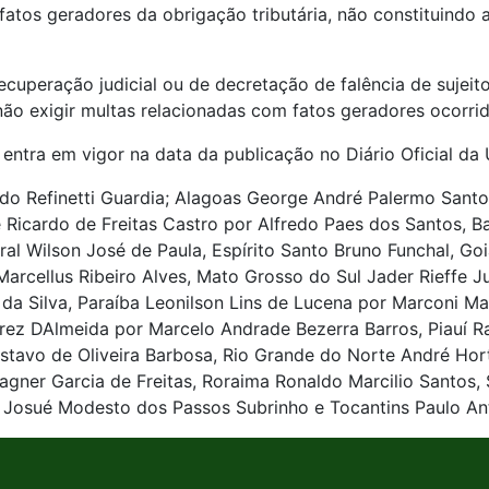
 fatos geradores da obrigação tributária, não constituindo
ecuperação judicial ou de decretação de falência de sujeito
não exigir multas relacionadas com fatos geradores ocorrido
entra em vigor na data da publicação no Diário Oficial da 
do Refinetti Guardia; Alagoas George André Palermo Sant
icardo de Freitas Castro por Alfredo Paes dos Santos, Bah
eral Wilson José de Paula, Espírito Santo Bruno Funchal, 
cellus Ribeiro Alves, Mato Grosso do Sul Jader Rieffe Jul
 da Silva, Paraíba Leonilson Lins de Lucena por Marconi 
 DAlmeida por Marcelo Andrade Bezerra Barros, Piauí Rafa
avo de Oliveira Barbosa, Rio Grande do Norte André Hort
Wagner Garcia de Freitas, Roraima Ronaldo Marcilio Santos
e Josué Modesto dos Passos Subrinho e Tocantins Paulo Ant