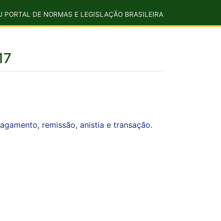
U PORTAL DE NORMAS E LEGISLAÇÃO BRASILEIRA
17
gamento, remissão, anistia e transação.