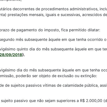
utários decorrentes de procedimentos administrativos, inclu
enta) prestações mensais, iguais e sucessivas, acrescidos d
prazo de pagamento do imposto, fica permitido dilatar:
do segundo mês subsequente àquele em que tenha ocorrido o
 o vigésimo quinto dia do mês subsequente àquele em que te
 28/09/2018
).
 o vigésimo dia do mês subsequente àquele em que tenha oco
remissão, poderão ser objeto de exclusão ou extinção:
dade de sujeitos passivos vítimas de calamidade pública, as
r sujeito passivo que não sejam superiores a R$ 2.000,00 (do