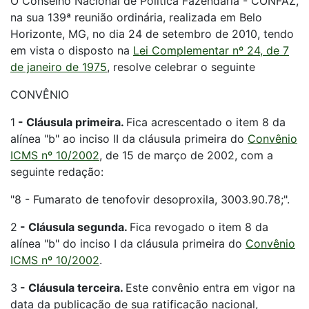
O Conselho Nacional de Política Fazendária - CONFAZ,
na sua 139ª reunião ordinária, realizada em Belo
Horizonte, MG, no dia 24 de setembro de 2010, tendo
em vista o disposto na
Lei Complementar nº 24, de 7
de janeiro de 1975
, resolve celebrar o seguinte
CONVÊNIO
1
-
Cláusula primeira.
Fica acrescentado o item 8 da
alínea "b" ao inciso II da cláusula primeira do
Convênio
ICMS nº 10/2002
, de 15 de março de 2002, com a
seguinte redação:
"8 - Fumarato de tenofovir desoproxila, 3003.90.78;".
2
-
Cláusula segunda.
Fica revogado o item 8 da
alínea "b" do inciso I da cláusula primeira do
Convênio
ICMS nº 10/2002
.
3
-
Cláusula terceira.
Este convênio entra em vigor na
data da publicação de sua ratificação nacional,