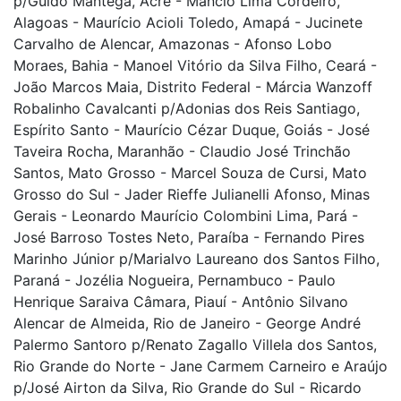
p/Guido Mantega, Acre - Mâncio Lima Cordeiro,
Alagoas - Maurício Acioli Toledo, Amapá - Jucinete
Carvalho de Alencar, Amazonas - Afonso Lobo
Moraes, Bahia - Manoel Vitório da Silva Filho, Ceará -
João Marcos Maia, Distrito Federal - Márcia Wanzoff
Robalinho Cavalcanti p/Adonias dos Reis Santiago,
Espírito Santo - Maurício Cézar Duque, Goiás - José
Taveira Rocha, Maranhão - Claudio José Trinchão
Santos, Mato Grosso - Marcel Souza de Cursi, Mato
Grosso do Sul - Jader Rieffe Julianelli Afonso, Minas
Gerais - Leonardo Maurício Colombini Lima, Pará -
José Barroso Tostes Neto, Paraíba - Fernando Pires
Marinho Júnior p/Marialvo Laureano dos Santos Filho,
Paraná - Jozélia Nogueira, Pernambuco - Paulo
Henrique Saraiva Câmara, Piauí - Antônio Silvano
Alencar de Almeida, Rio de Janeiro - George André
Palermo Santoro p/Renato Zagallo Villela dos Santos,
Rio Grande do Norte - Jane Carmem Carneiro e Araújo
p/José Airton da Silva, Rio Grande do Sul - Ricardo