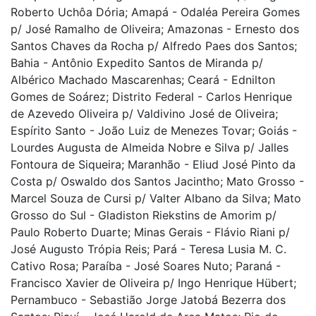
Roberto Uchôa Dória; Amapá - Odaléa Pereira Gomes
p/ José Ramalho de Oliveira; Amazonas - Ernesto dos
Santos Chaves da Rocha p/ Alfredo Paes dos Santos;
Bahia - Antônio Expedito Santos de Miranda p/
Albérico Machado Mascarenhas; Ceará - Ednilton
Gomes de Soárez; Distrito Federal - Carlos Henrique
de Azevedo Oliveira p/ Valdivino José de Oliveira;
Espírito Santo - João Luiz de Menezes Tovar; Goiás -
Lourdes Augusta de Almeida Nobre e Silva p/ Jalles
Fontoura de Siqueira; Maranhão - Eliud José Pinto da
Costa p/ Oswaldo dos Santos Jacintho; Mato Grosso -
Marcel Souza de Cursi p/ Valter Albano da Silva; Mato
Grosso do Sul - Gladiston Riekstins de Amorim p/
Paulo Roberto Duarte; Minas Gerais - Flávio Riani p/
José Augusto Trópia Reis; Pará - Teresa Lusia M. C.
Cativo Rosa; Paraíba - José Soares Nuto; Paraná -
Francisco Xavier de Oliveira p/ Ingo Henrique Hübert;
Pernambuco - Sebastião Jorge Jatobá Bezerra dos