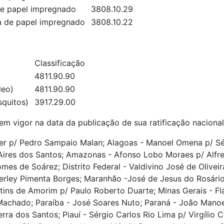
de papel impregnado
3808.10.29
a de papel impregnado
3808.10.22
Classificação
)
4811.90.90
óleo)
4811.90.90
osquitos)
3917.29.00
em vigor na data da publicação de sua ratificação nacional
ier p/ Pedro Sampaio Malan; Alagoas - Manoel Omena p/ S
 Aires dos Santos; Amazonas - Afonso Lobo Moraes p/ Alfre
s de Soárez; Distrito Federal - Valdivino José de Oliveira
rley Pimenta Borges; Maranhão -José de Jesus do Rosário
stins de Amorim p/ Paulo Roberto Duarte; Minas Gerais - Flá
 Machado; Paraíba - José Soares Nuto; Paraná - João Mano
a dos Santos; Piauí - Sérgio Carlos Rio Lima p/ Virgílio Ca