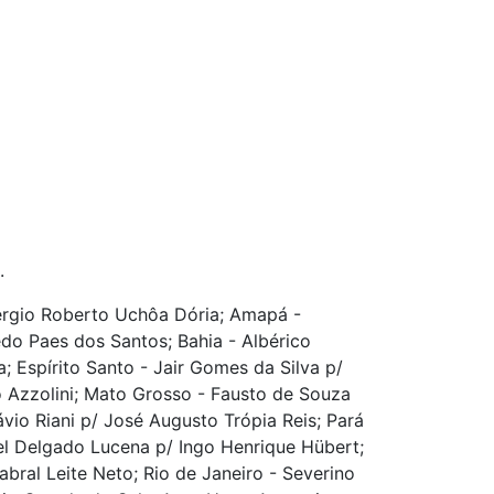
.
érgio Roberto Uchôa Dória; Amapá -
do Paes dos Santos; Bahia - Albérico
; Espírito Santo - Jair Gomes da Silva p/
 Azzolini; Mato Grosso - Fausto de Souza
vio Riani p/ José Augusto Trópia Reis; Pará
el Delgado Lucena p/ Ingo Henrique Hübert;
bral Leite Neto; Rio de Janeiro - Severino