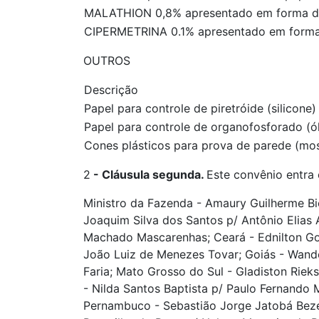
MALATHION 0,8% apresentado em forma 
CIPERMETRINA 0.1% apresentado em form
OUTROS
Descrição
Papel para controle de piretróide (silicone
Papel para controle de organofosforado (
Cones plásticos para prova de parede (m
2
-
Cláusula segunda.
Este convênio entra 
Ministro da Fazenda - Amaury Guilherme B
Joaquim Silva dos Santos p/ Antônio Elias
Machado Mascarenhas; Ceará - Ednilton Gome
João Luiz de Menezes Tovar; Goiás - Wande
Faria; Mato Grosso do Sul - Gladiston Riek
- Nilda Santos Baptista p/ Paulo Fernando
Pernambuco - Sebastião Jorge Jatobá Bezerr