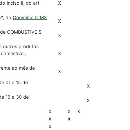
 Inciso II, do art.
X
5º, do
Convênio ICMS
X
24, de COMBUSTÍVEIS
X
 e outros produtos
 comestível,
X
rente ao mês de
X
de 01 a 15 de
X
de 16 a 30 de
X
X
X
X
X
X
X