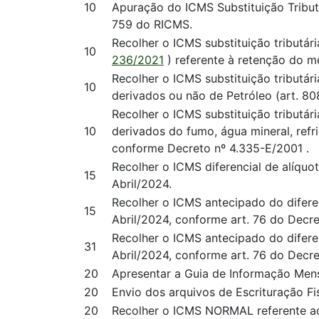
10
Apuração do ICMS Substituição Tributár
759 do RICMS.
Recolher o ICMS substituição tributária
10
236/2021
) referente à retenção do m
Recolher o ICMS substituição tributá
10
derivados ou não de Petróleo (art. 8
Recolher o ICMS substituição tributári
10
derivados do fumo, água mineral, refri
conforme Decreto nº 4.335-E/2001 .
Recolher o ICMS diferencial de alíquot
15
Abril/2024.
Recolher o ICMS antecipado do difere
15
Abril/2024, conforme art. 76 do Decre
Recolher o ICMS antecipado do difere
31
Abril/2024, conforme art. 76 do Decre
20
Apresentar a Guia de Informação Mens
20
Envio dos arquivos de Escrituração Fis
20
Recolher o ICMS NORMAL referente ao