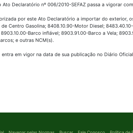
 do Ato Declaratório nº 006/2010-SEFAZ passa a vigorar com
autorizada por este Ato Declaratório a importar do exterio
de Centro Gasolina; 8408.10.90-Motor Diesel; 8483.40.10-
; 8903.10.00-Barco inflável; 8903.91.00-Barco a Vela; 890
arcos; e outras NCM(s).
o entra em vigor na data de sua publicação no Diário Oficia
ial
Navegar pelas Normas
Buscar
Fale Conosco
Política de