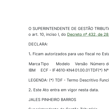
O SUPERINTENDENTE DE GESTÃO TRIBUTÁRI
o art. 10, inciso I, do
Decreto nº 432, de 28 
DECLARA:
1
.
Ficam autorizados para uso fiscal no Est
Marca
Tipo
Modelo
Versão
Número d
IBM
ECF - IF
4610-KN4
01.00.01
TDF(*) Nº
LEGENDA: (*) TDF - Termo Descritivo Funci
2
.
Este Ato entra em vigor nesta data.
JALES PINHEIRO BARROS